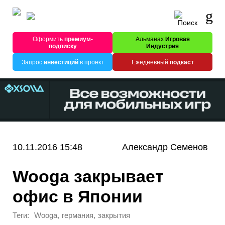
Оформить
премиум-
Альманах
Игровая
подписку
Индустрия
Запрос
инвестиций
в проект
Ежедневный
подкаст
10.11.2016 15:48
Александр Семенов
Wooga закрывает
офис в Японии
Теги:
,
,
Wooga
германия
закрытия