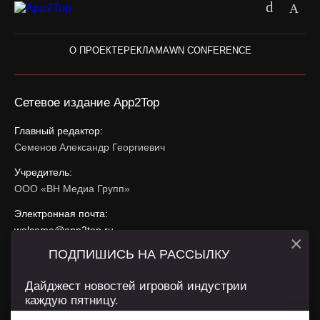
О ПРОЕКТЕ
РЕКЛАМА
WN CONFERENCE
Сетевое издание App2Top
Главный редактор:
Семенов Александр Георгиевич
Учредитель:
ООО «ВН Медиа Групп»
Электронная почта:
welcome@app2top.ru
×
ПОДПИШИСЬ НА РАССЫЛКУ
При использовании материалов активная ссылка на
app2top.ru
обязательна.
Дайджест новостей игровой индустрии
каждую пятницу.
Сайт использует IP адреса, cookie, данные геолокации
Пользователей сайта и сервис «Яндекс Метрика». Условия