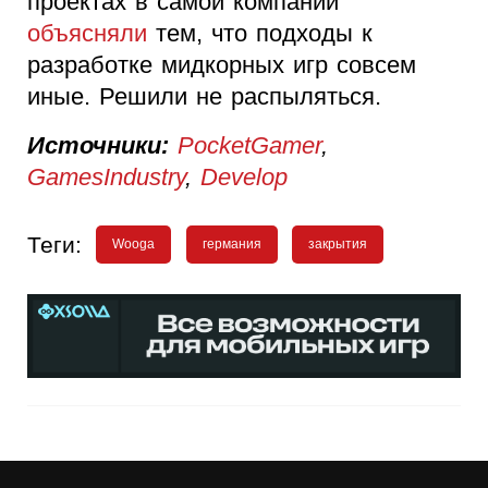
проектах в самой компании
объясняли
тем, что подходы к
разработке мидкорных игр совсем
иные. Решили не распыляться.
Источники:
PocketGamer
,
GamesIndustry
,
Develop
Теги:
Wooga
германия
закрытия