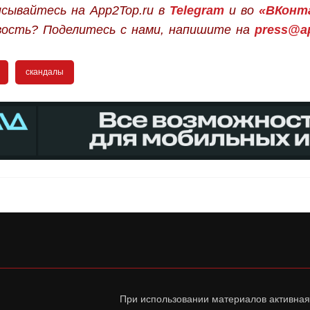
сывайтесь на App2Top.ru в
Telegram
и во
«ВКонт
вость? Поделитесь с нами, напишите на
press@ap
скандалы
При использовании материалов активная