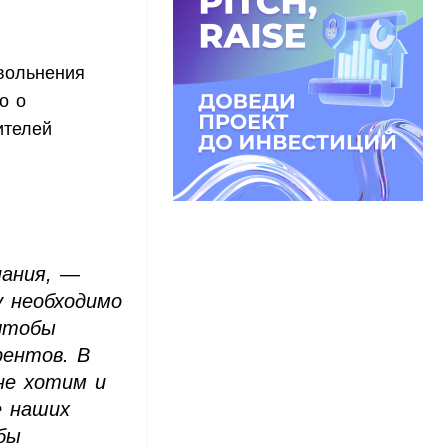
увольнения
о о
ителей
пания, —
у необходимо
чтобы
ентов. В
не хотим и
е наших
бы