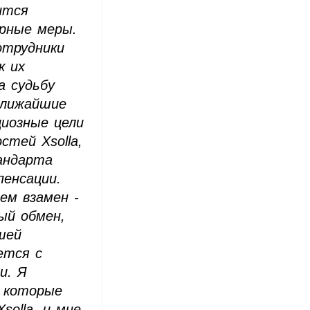
ится
рные меры.
отрудники
к их
а судьбу
 ближайшие
циозные цели
стей Xsolla,
андарта
пенсации.
ем взамен -
ый обмен,
шей
ется с
и. Я
, которые
solla, и мне