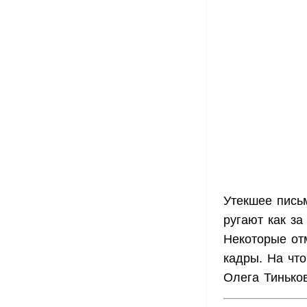
Утекшее пись
ругают как за
Некоторые отм
кадры. На что
Олега Тиньков