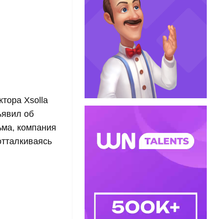
тора Xsolla
ъявил об
ьма, компания
отталкиваясь