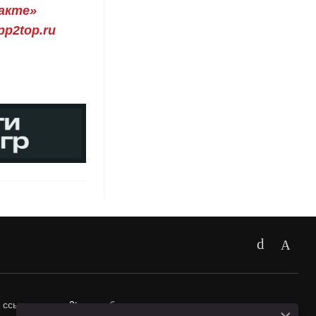
акте»
p2top.ru
 ссылка на
app2top.ru
обязательна.