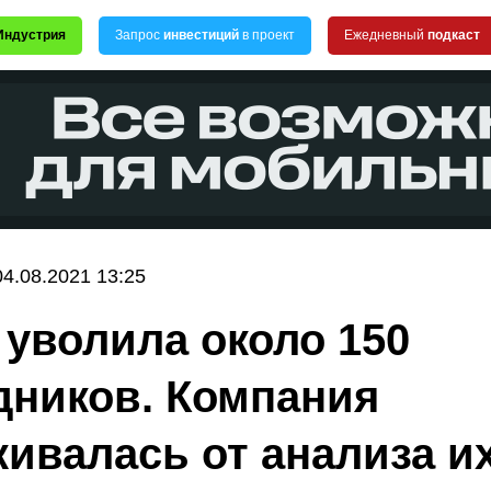
Индустрия
Запрос
инвестиций
в проект
Ежедневный
подкаст
04.08.2021 13:25
a уволила около 150
дников. Компания
кивалась от анализа и