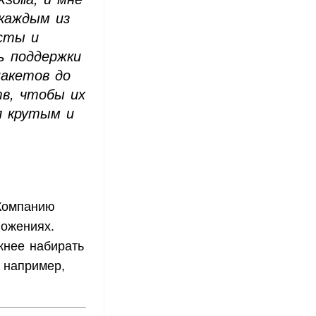
 каждым из
исты и
ь поддержки
пакетов до
тв, чтобы их
л крутым и
Компанию
ложениях.
жнее набирать
 например,