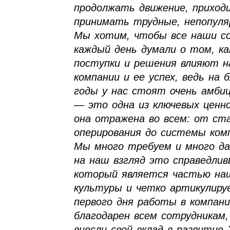
продолжать движение, приход
принимать трудные, непопуля
Мы хотим, чтобы все наши с
каждый день думали о том, ка
поступки и решения влияют н
компании и ее успех, ведь на
годы у нас стоят очень амби
— это одна из ключевых ценно
она отражена во всем: от ст
оперирования до системы ком
Мы много требуем и много да
на наш взгляд это справедлив
который является частью на
культуры и четко артикулиру
первого дня работы в компани
благодарен всем сотрудникам
внесли свой вклад в развитие X