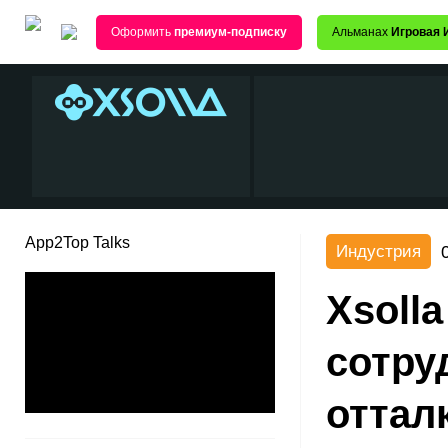
Оформить
премиум-подписку
Альманах
Игровая 
App2Top Talks
Индустрия
Xsoll
сотру
оттал