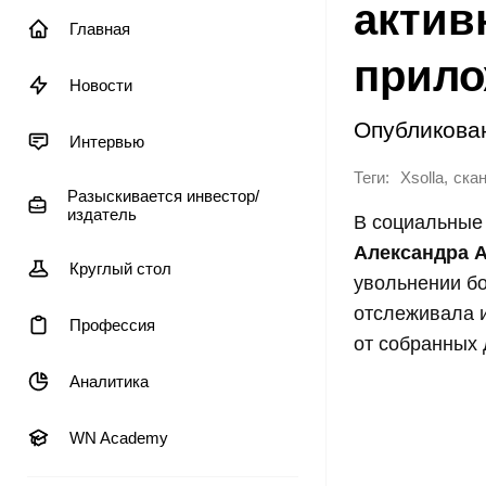
актив
Главная
прило
Новости
Опубликова
Интервью
Теги:
,
Xsolla
ска
Разыскивается инвестор/
издатель
В социальные 
Александра 
Круглый стол
увольнении бо
отcлеживала и
Профессия
от собранных 
Аналитика
WN Academy