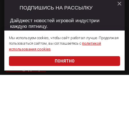
×
ПОДПИШИСЬ НА РАССЫЛКУ
Сетевое издание App2Top
Дайджест новостей игровой индустрии
каждую пятницу.
Главный редактор:
Семенов Александр Георгиевич
Мы используем cookies, чтобы сайт работал лучше. Продолжая
пользоваться сайтом, вы соглашаетесь с
политикой
Учредитель:
Подписаться
использования cookies
.
ООО «ВН Медиа Групп»
ПОНЯТНО
Электронная почта:
Даю согласие на обработку
персональных данных
welcome@app2top.ru
При использовании материалов активная ссылка на
app2top.ru
обязательна.
Сайт использует IP адреса, cookie, данные геолокации
Пользователей сайта и сервис «Яндекс Метрика». Условия
использования содержатся в
Политике конфиденциальности
и
Пользовательском соглашении
.