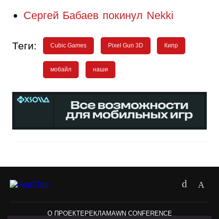
Сергей Бабаев покинул Nekki
Теги:
Cubic Games
Pixel Gun 3D
Кипр
мобайл
наши
О ПРОЕКТЕ
РЕКЛАМА
WN CONFERENCE