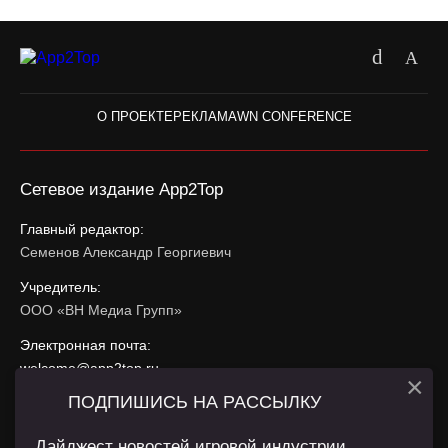
О ПРОЕКТЕ
РЕКЛАМА
WN CONFERENCE
Сетевое издание App2Top
Главный редактор:
Семенов Александр Георгиевич
Учредитель:
ООО «ВН Медиа Групп»
Электронная почта:
welcome@app2top.ru
×
ПОДПИШИСЬ НА РАССЫЛКУ
При использовании материалов активная ссылка на
app2top.ru
обязательна.
Дайджест новостей игровой индустрии