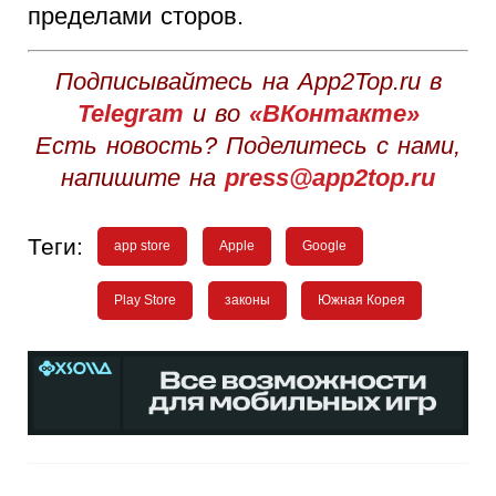
пределами сторов.
Подписывайтесь на App2Top.ru в
Telegram
и во
«ВКонтакте»
Есть новость? Поделитесь с нами,
напишите на
press@app2top.ru
Теги:
app store
Apple
Google
Play Store
законы
Южная Корея