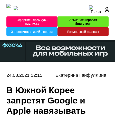
Оформить
премиум-
Альманах
Игровая
подписку
Индустрия
Запрос
инвестиций
в проект
Ежедневный
подкаст
24.08.2021 12:15
Екатерина Гайфуллина
В Южной Корее
запретят Google и
Apple навязывать