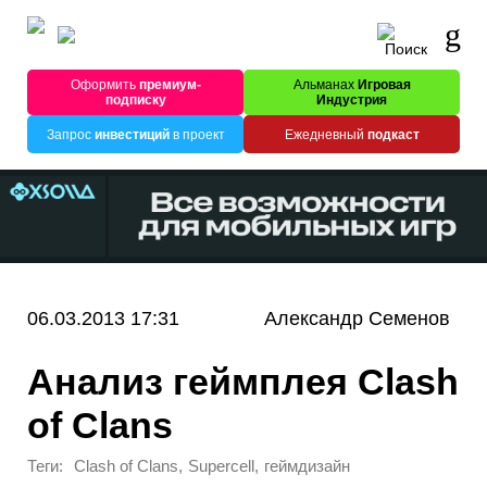
Оформить
премиум-
Альманах
Игровая
подписку
Индустрия
Запрос
инвестиций
в проект
Ежедневный
подкаст
06.03.2013 17:31
Александр Семенов
Анализ геймплея Clash
of Clans
Теги:
,
,
Clash of Clans
Supercell
геймдизайн