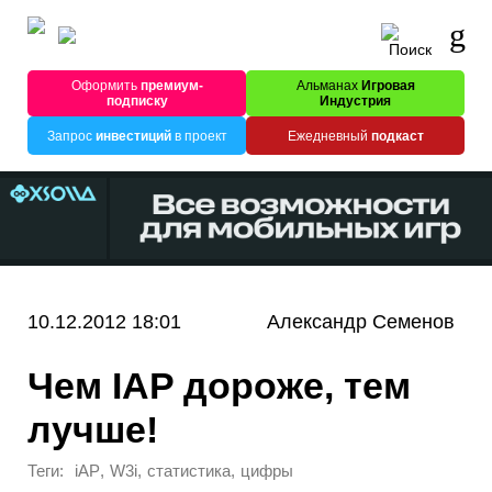
Оформить
премиум-
Альманах
Игровая
подписку
Индустрия
Запрос
инвестиций
в проект
Ежедневный
подкаст
10.12.2012 18:01
Александр Семенов
Чем IAP дороже, тем
лучше!
Теги:
,
,
,
iAP
W3i
статистика
цифры