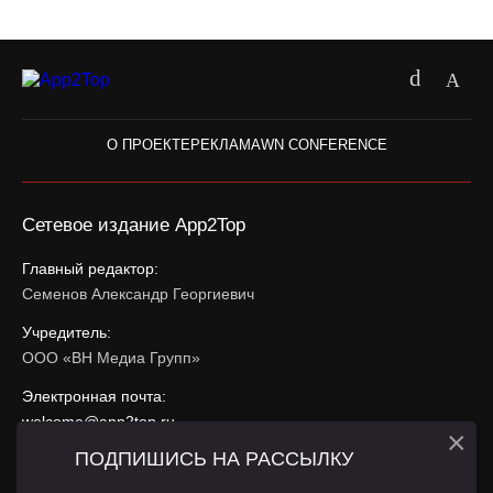
О ПРОЕКТЕ
РЕКЛАМА
WN CONFERENCE
Сетевое издание App2Top
Главный редактор:
Семенов Александр Георгиевич
Учредитель:
ООО «ВН Медиа Групп»
Электронная почта:
welcome@app2top.ru
×
ПОДПИШИСЬ НА РАССЫЛКУ
При использовании материалов активная ссылка на
app2top.ru