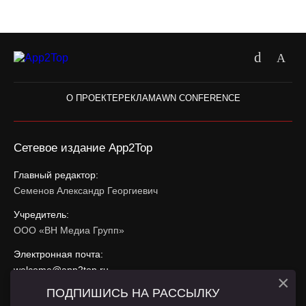
О ПРОЕКТЕ
РЕКЛАМА
WN CONFERENCE
Сетевое издание App2Top
Главный редактор:
Семенов Александр Георгиевич
Учредитель:
ООО «ВН Медиа Групп»
Электронная почта:
welcome@app2top.ru
×
ПОДПИШИСЬ НА РАССЫЛКУ
При использовании материалов активная ссылка на
app2top.ru