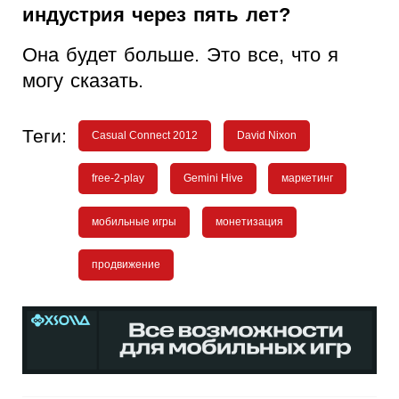
индустрия через пять лет?
Она будет больше. Это все, что я
могу сказать.
Теги:
Casual Connect 2012
David Nixon
free-2-play
Gemini Hive
маркетинг
мобильные игры
монетизация
продвижение