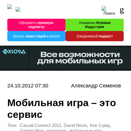
Оформить
премиум-
Альманах
Игровая
подписку
Индустрия
Запрос
инвестиций
в проект
Ежедневный
подкаст
24.10.2012 07:30
Александр Семенов
Мобильная игра – это
сервис
Теги:
,
,
,
Casual Connect 2012
David Nixon
free-2-play
,
,
,
Gemini Hive
маркетинг
мобильные игры