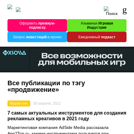
Оформить
премиум-
Альманах
Игровая
подписку
Индустрия
Запрос
инвестиций
в проект
Ежедневный
подкаст
Все публикации по тэгу
«продвижение»
Маркетинг
30 апреля, 2021
7 самых актуальных инструментов для создания
рекламных креативов в 2021 году
Маркетинговая компания
AdSide Media
рассказала
App2Top.ru
, какими инструментами пользуется при