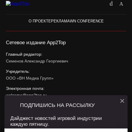
О ПРОЕКТЕ
РЕКЛАМА
WN CONFERENCE
Сетевое издание App2Top
Главный редактор:
Семенов Александр Георгиевич
Учредитель:
ООО «ВН Медиа Групп»
Электронная почта:
welcome@app2top.ru
×
ПОДПИШИСЬ НА РАССЫЛКУ
При использовании материалов активная ссылка на
app2top.ru
обязательна.
Дайджест новостей игровой индустрии
каждую пятницу.
Сайт использует IP адреса, cookie, данные геолокации
Пользователей сайта и сервис «Яндекс Метрика». Условия