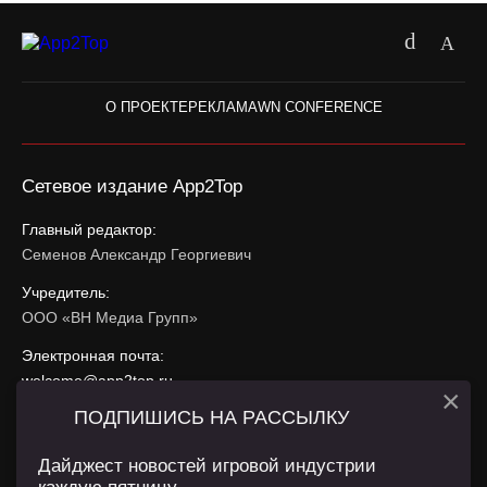
О ПРОЕКТЕ
РЕКЛАМА
WN CONFERENCE
Сетевое издание App2Top
Главный редактор:
Семенов Александр Георгиевич
Учредитель:
ООО «ВН Медиа Групп»
Электронная почта:
welcome@app2top.ru
×
ПОДПИШИСЬ НА РАССЫЛКУ
При использовании материалов активная ссылка на
app2top.ru
обязательна.
Дайджест новостей игровой индустрии