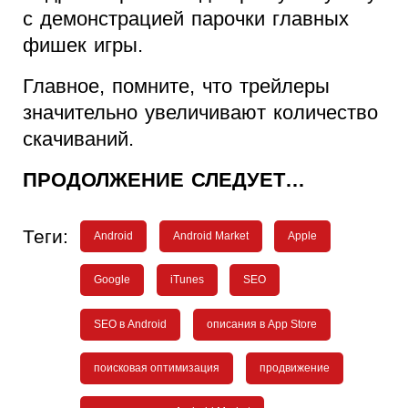
с демонстрацией парочки главных
фишек игры.
Главное, помните, что трейлеры
значительно увеличивают количество
скачиваний.
ПРОДОЛЖЕНИЕ СЛЕДУЕТ…
Теги:
Android
Android Market
Apple
Google
iTunes
SEO
SEO в Android
описания в App Store
поисковая оптимизация
продвижение