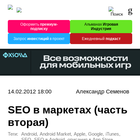
Оформить
премиум-
Альманах
Игровая
подписку
Индустрия
Запрос
инвестиций
в проект
Ежедневный
подкаст
14.02.2012 18:00
Александр Семенов
SEO в маркетах (часть
вторая)
Теги:
,
,
,
,
,
Android
Android Market
Apple
Google
iTunes
,
,
,
SEO
SEO в Android
описания в App Store