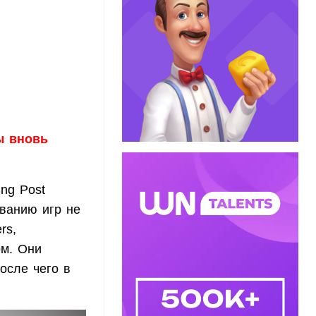
ы вновь
ing Post
ованию игр не
rs,
ом. Они
После чего в