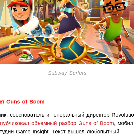
Subway Surfers
ия Guns of Boom
к, сооснователь и генеральный директор Revolution
публиковал объемный разбор Guns of Boom
, мобил
студии Game Insight. Текст вышел любопытный.