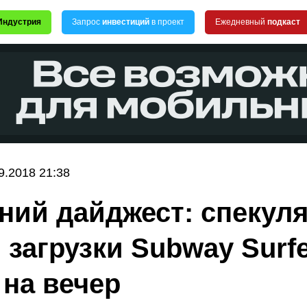
Индустрия
Запрос
инвестиций
в проект
Ежедневный
подкаст
9.2018 21:38
ний дайджест: спекул
 загрузки Subway Surfe
 на вечер