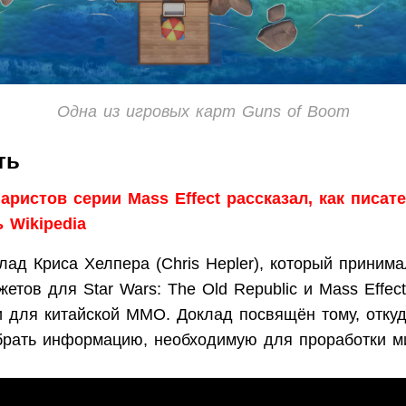
Одна из игровых карт Guns of Boom
ть
аристов серии Mass Effect рассказал, как писат
 Wikipedia
ад Криса Хелпера (Chris Hepler), который принима
етов для Star Wars: The Old Republic и Mass Effect
и для китайской ММО. Доклад посвящён тому, отку
брать информацию, необходимую для проработки м