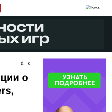
яции о
rs,