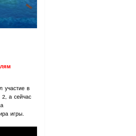
елям
л участие в
 2, а сейчас
да
ира игры.