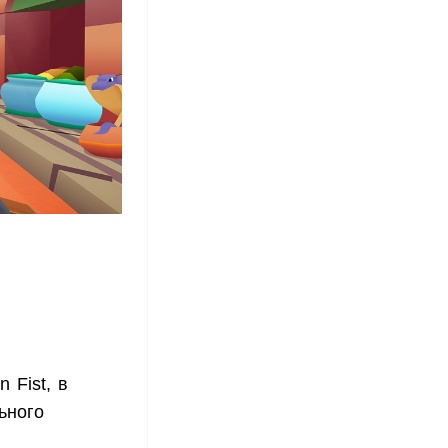
 Fist, в
ьного