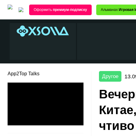
Оформить
премиум-подписку
Альманах
Игровая 
App2Top Talks
13.0
Другое
Вечер
Китае,
чтиво