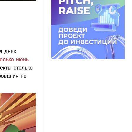
а днях
только июнь
екты столько
рования не