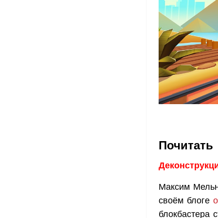
Почитать
Деконструкц
Максим Мельни
своём блоге
о
блокбастера 