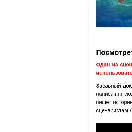
Посмотре
Один из сцен
использовать
Забавный докл
написании сюж
пишет истори
сценаристам 