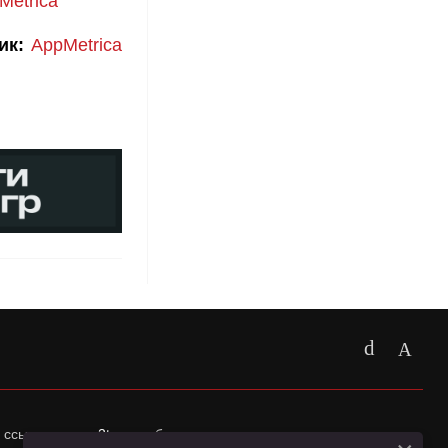
Metrica
ик:
AppMetrica
 ссылка на
app2top.ru
обязательна.