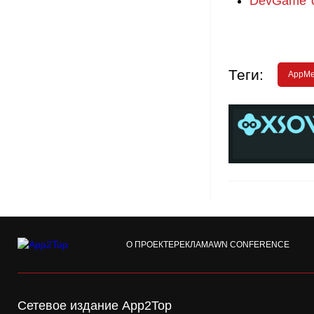
DevGame о
Теги:
AppMe
О ПРОЕКТЕ
РЕКЛАМА
WN CONFERENCE
Сетевое издание App2Top