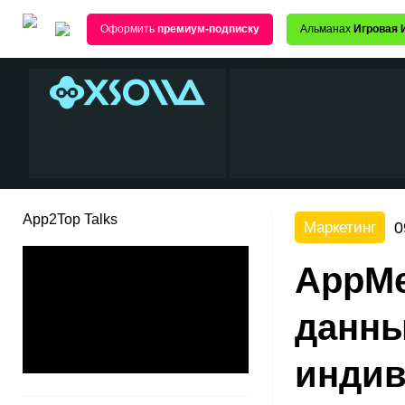
Оформить
премиум-подписку
Альманах
Игровая 
App2Top Talks
0
Маркетинг
AppMe
данны
индив