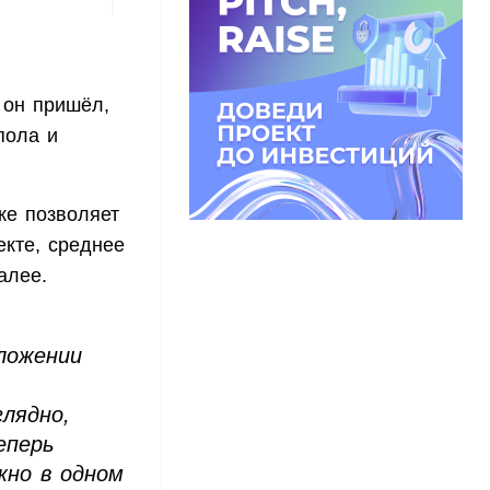
а он пришёл,
пола и
ке позволяет
екте, среднее
алее.
ложении
лядно,
еперь
жно в одном