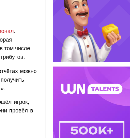
ионал
.
торая
в том числе
трибутов.
отчётах можно
 получить
».
ошёл игрок,
ени провёл в