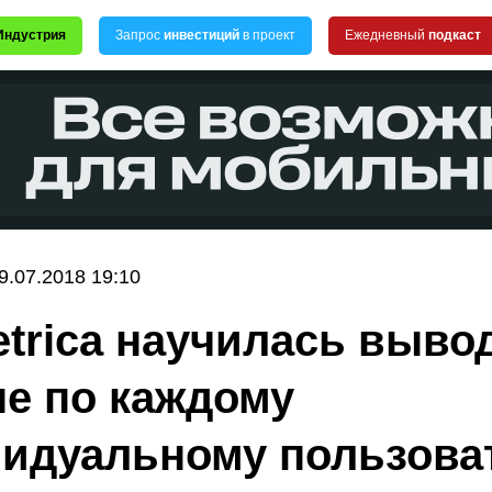
Индустрия
Запрос
инвестиций
в проект
Ежедневный
подкаст
9.07.2018 19:10
trica научилась выво
е по каждому
идуальному пользова