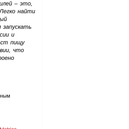
илей – это,
Легко найти
рый
л запускать
сии и
даст пищу
овии, что
роено
ьным