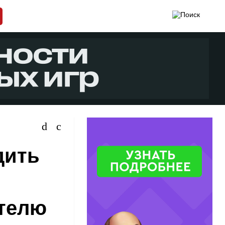
дить
телю