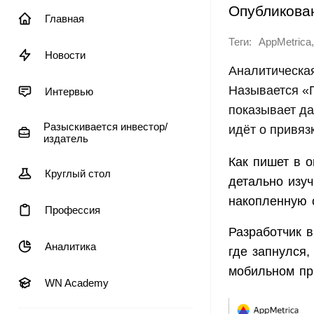
Опубликова
Главная
Теги:
,
AppMetrica
Новости
Аналитическа
Называется «П
Интервью
показывает да
Разыскивается инвестор/
идёт о привяз
издатель
Как пишет в о
Круглый стол
детально изу
накопленную 
Профессия
Разработчик в
Аналитика
где запнулся,
мобильном пр
WN Academy