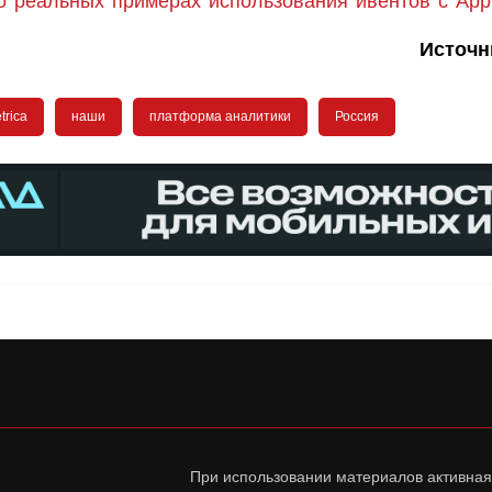
 реальных примерах использования ивентов с App
Источн
trica
наши
платформа аналитики
Россия
При использовании материалов активная