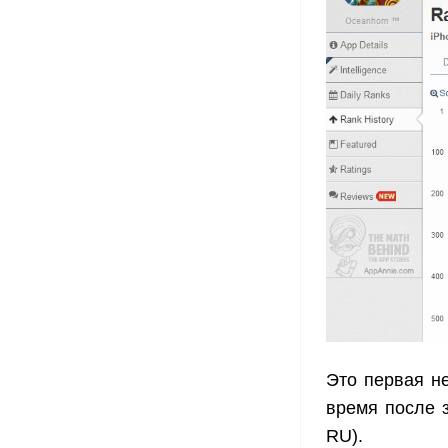
Это первая н
время после з
RU).