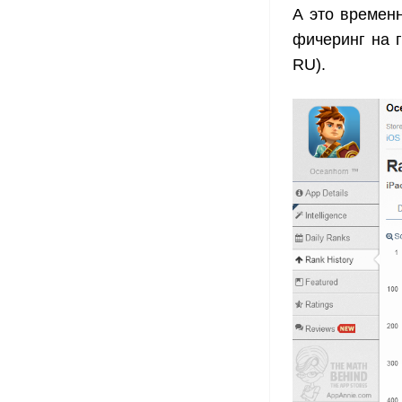
А это времен
фичеринг на г
RU).