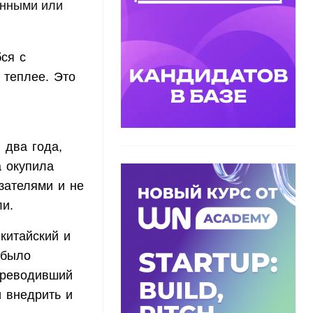
анными или
ся с
 теплее. Это
 два года,
а окупила
зателями и не
и.
китайский и
 было
ереводивший
и внедрить и