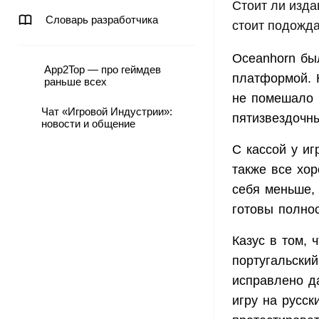
Стоит ли изда
Словарь разработчика
стоит подожда
Oceanhorn бы
App2Top — про геймдев
платформой. 
раньше всех
не помешало 
Чат «Игровой Индустрии»:
пятизвездочны
новости и общение
С кассой у иг
также все хор
себя меньше,
готовы полно
Казус в том, 
португальски
исправлено д
игру на русск