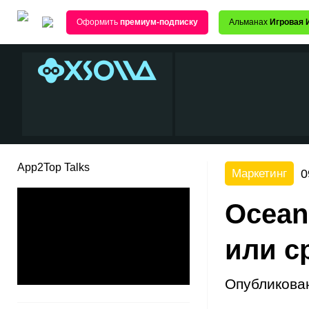
Оформить
премиум-подписку
Альманах
Игровая 
App2Top Talks
0
Маркетинг
Ocean
или с
Опубликова