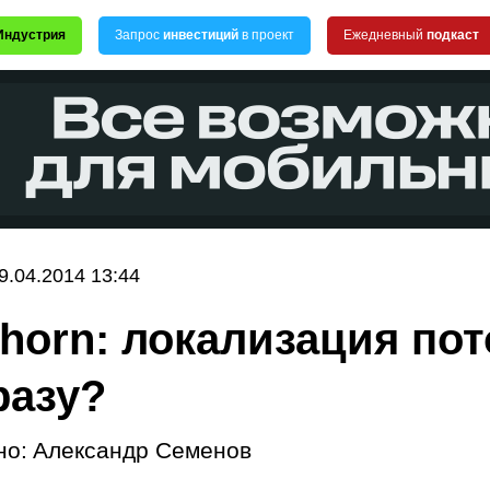
Индустрия
Запрос
инвестиций
в проект
Ежедневный
подкаст
9.04.2014 13:44
horn: локализация по
разу?
но:
Александр Семенов