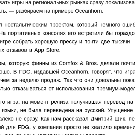
вать игры на региональных рынках сразу локализов
ть, — разбираем на примере Oceanhorn.
л ностальгическим проектом, который немного ошиб
На портативных консолях его встретили бы гораздо
игре собрать хорошую прессу и почти две тысячи
х отзывов в App Store.
ры, которую финны из Cornfox & Bros. делали почти
ошо. В FDG, издавшей Oceanhorn, говорят, что игр
 чем за неделю продаж. Так что они довольны пока
стью отказываться от использования премиум-модел
что игра, на момент релиза получившая перевод на 
й языки, не была переведена на русский. Упущение
алеко не сразу. Как нам рассказал Дмитрий Шик, п
ий для FDG, у компании просто не хватило времен