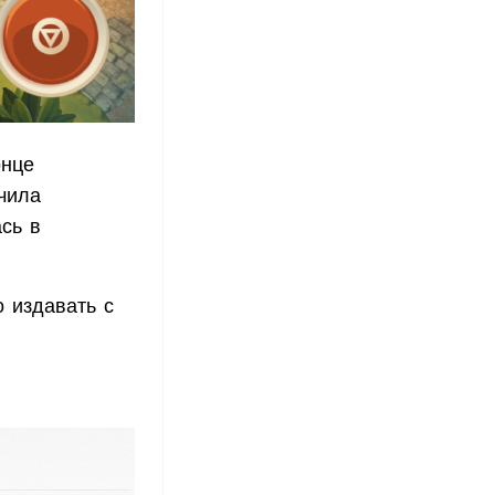
онце
чила
сь в
 издавать с