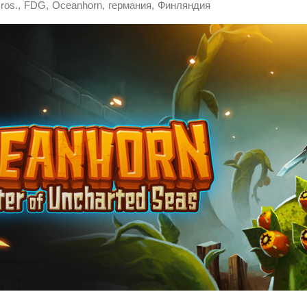
,
,
,
,
ros.
FDG
Oceanhorn
германия
Финляндия