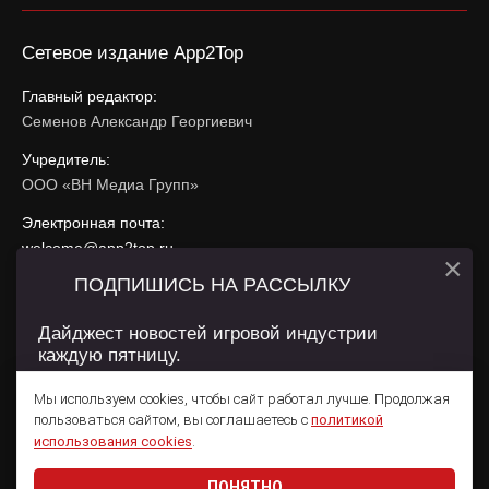
Сетевое издание App2Top
Главный редактор:
Семенов Александр Георгиевич
Учредитель:
ООО «ВН Медиа Групп»
Электронная почта:
welcome@app2top.ru
×
ПОДПИШИСЬ НА РАССЫЛКУ
При использовании материалов активная ссылка на
app2top.ru
обязательна.
Дайджест новостей игровой индустрии
каждую пятницу.
Сайт использует IP адреса, cookie, данные геолокации
Пользователей сайта и сервис «Яндекс Метрика». Условия
Мы используем cookies, чтобы сайт работал лучше. Продолжая
использования содержатся в
Политике конфиденциальности
и
пользоваться сайтом, вы соглашаетесь с
политикой
Пользовательском соглашении
.
Подписаться
использования cookies
.
ПОНЯТНО