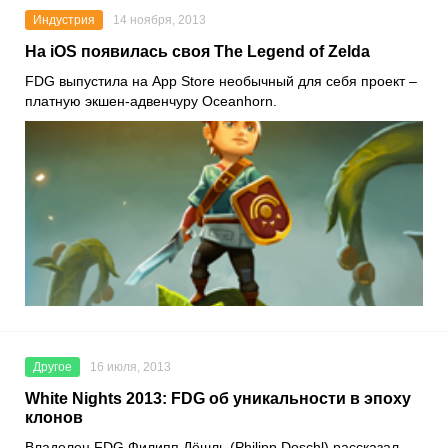
Индустрия
14 ноября, 2013
На iOS появилась своя The Legend of Zelda
FDG выпустила на App Store необычный для себя проект –
платную экшен-адвенчуру Oceanhorn.
Другое
16 июля, 2013
White Nights 2013: FDG об уникальности в эпоху
клонов
Владелец FDG Филипп Дёшль (Philipp Doschl) рассказал