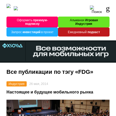
Оформить
премиум-
Альманах
Игровая
подписку
Индустрия
Запрос
инвестиций
в проект
Ежедневный
подкаст
Все публикации по тэгу «FDG»
Индустрия
26 мая, 2014
Настоящее и будущее мобильного рынка