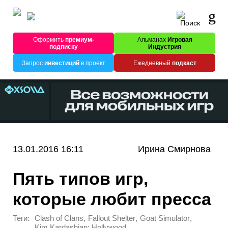
Оформить
премиум-
Альманах
Игровая
подписку
Индустрия
Запрос
инвестиций
в проект
Ежедневный
подкаст
13.01.2016 16:11
Ирина Смирнова
Пять типов игр,
которые любит пресса
Теги:
,
,
,
Clash of Clans
Fallout Shelter
Goat Simulator
Kim Kardashian: Hollywood