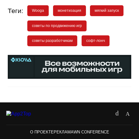
Теги:
Wooga
монетизация
мягкий запуск
советы по продвижению игр
советы разработчикам
софт-лонч
О ПРОЕКТЕ
РЕКЛАМА
WN CONFERENCE