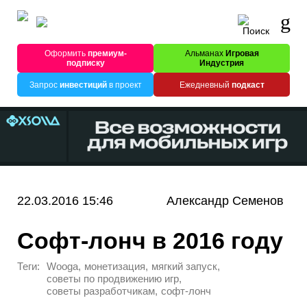
Оформить
премиум-
Альманах
Игровая
подписку
Индустрия
Запрос
инвестиций
в проект
Ежедневный
подкаст
22.03.2016 15:46
Александр Семенов
Софт-лонч в 2016 году
Теги:
,
,
,
Wooga
монетизация
мягкий запуск
,
советы по продвижению игр
,
советы разработчикам
софт-лонч