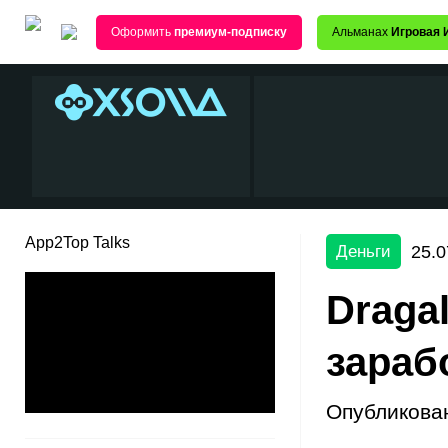
Оформить
премиум-подписку
Альманах
Игровая 
App2Top Talks
25.0
Деньги
Dragal
зараб
Опубликова