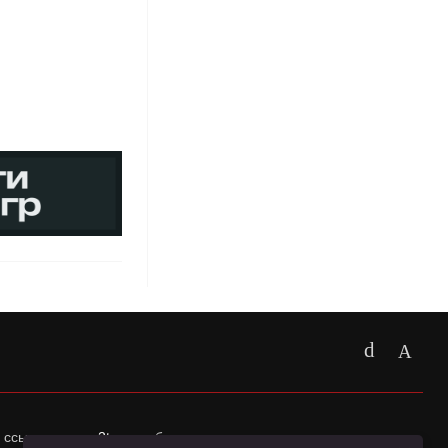
 ссылка на
app2top.ru
обязательна.