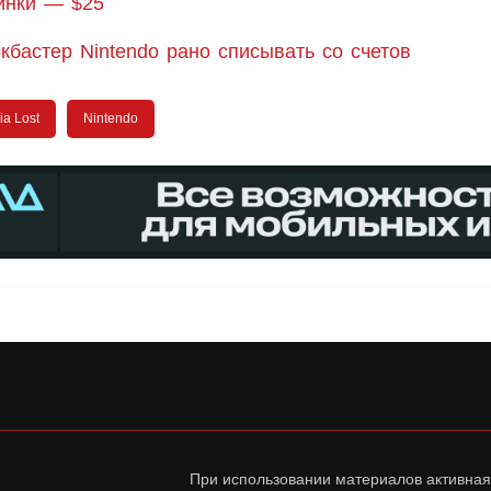
инки — $25
кбастер Nintendo рано списывать со счетов
ia Lost
Nintendo
При использовании материалов активная