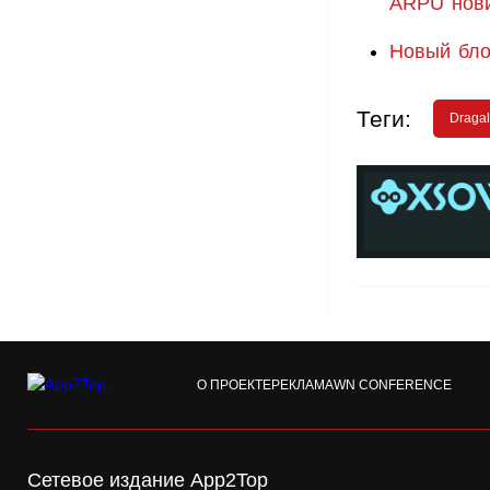
ARPU нов
Новый бло
Теги:
Dragal
О ПРОЕКТЕ
РЕКЛАМА
WN CONFERENCE
Сетевое издание App2Top