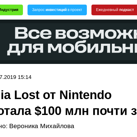
Индустрия
Запрос
инвестиций
в проект
Ежедневный
подкаст
7.2019 15:14
ia Lost от Nintendo
отала $100 млн почти з
но:
Вероника Михайлова