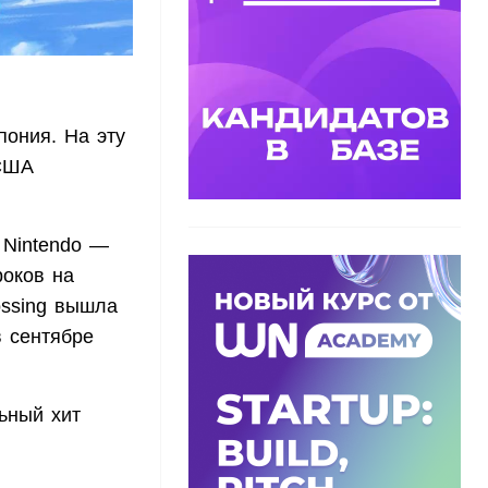
пония. На эту
 США
 Nintendo —
роков на
ossing вышла
в сентябре
ьный хит