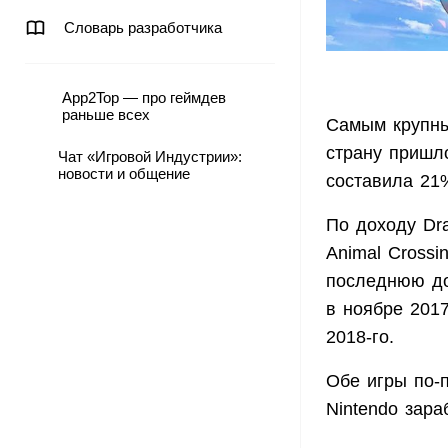
Словарь разработчика
App2Top — про геймдев
раньше всех
Самым крупны
страну пришл
Чат «Игровой Индустрии»:
новости и общение
составила 21
По доходу Dra
Animal Crossi
последнюю до
в ноябре 2017
2018-го.
Обе игры по-
Nintendo зара