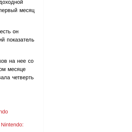
 доходной
 первый месяц
есть он
ий показатель
ков на нее со
лом месяце
вала четверть
ndo
Nintendo: