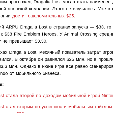
им прогнозам, Dragalia Lost могла стать наименее
рой японской компании. Этого не случилось. Уже в
понии
достиг ошеломительных $25
.
й ARPU Dragalia Lost в странах запуска — $33, то 
к $38 Fire Emblem Heroes. У Animal Crossing средн
 не превышает $3,30.
хах Dragalia Lost, месячный показатель затрат игро
зился. В октябре он равнялся $25 млн, но в прош
$3,6 млн. Однако в июне игра все равно сгенериро
ndo от мобильного бизнеса.
е:
ost стала второй по доходам мобильной игрой Ninte
Lost стал вторым по успешности мобильным тайтлом 