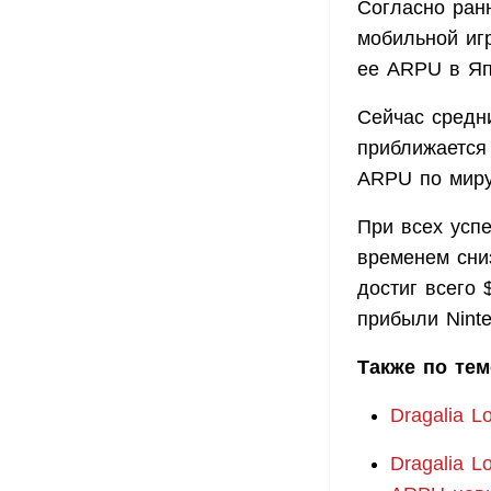
Согласно ранн
мобильной иг
ее ARPU в Я
Сейчас средни
приближается 
ARPU по миру
При всех успе
временем сни
достиг всего 
прибыли Ninte
Также по тем
Dragalia L
Dragalia 