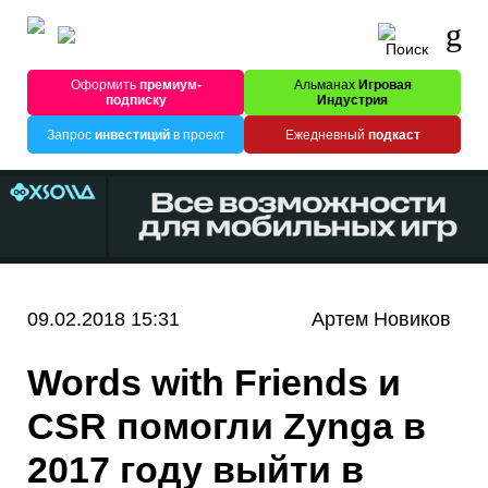
Оформить
премиум-
Альманах
Игровая
подписку
Индустрия
Запрос
инвестиций
в проект
Ежедневный
подкаст
09.02.2018 15:31
Артем Новиков
Words with Friends и
CSR помогли Zynga в
2017 году выйти в