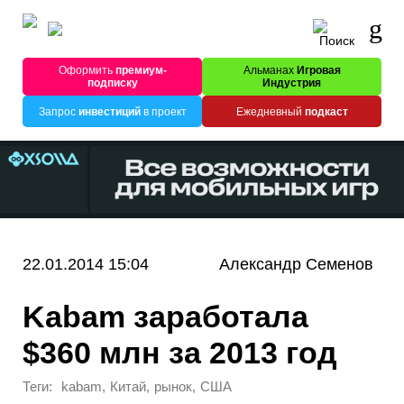
Оформить
премиум-
Альманах
Игровая
подписку
Индустрия
Запрос
инвестиций
в проект
Ежедневный
подкаст
22.01.2014 15:04
Александр Семенов
Kabam заработала
$360 млн за 2013 год
Теги:
,
,
,
kabam
Китай
рынок
США