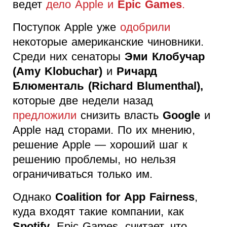
ведет
дело Apple и
Epic Games
.
Поступок Apple уже
одобрили
некоторые американские чиновники.
Среди них сенаторы
Эми Клобучар
(Amy Klobuchar)
и
Ричард
Блюменталь (Richard Blumenthal),
которые две недели назад
предложили
снизить власть
Google
и
Apple над сторами. По их мнению,
решение Apple — хороший шаг к
решению проблемы, но нельзя
ограничиваться только им.
Однако
Coalition for App Fairness
,
куда входят такие компании, как
Spotify
, Epic Games, считает, что