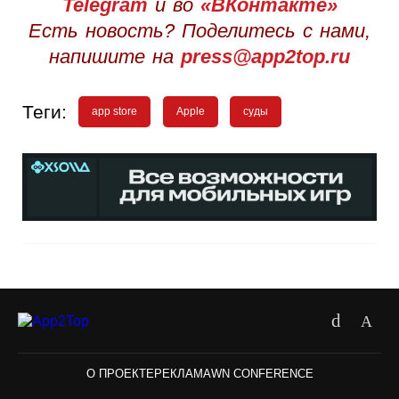
Telegram
и во
«ВКонтакте»
Есть новость? Поделитесь с нами,
напишите на
press@app2top.ru
Теги:
app store
Apple
суды
О ПРОЕКТЕ
РЕКЛАМА
WN CONFERENCE