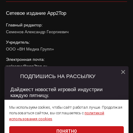
Сетевое издание App2Top
Главный редактор:
Семенов Александр Георгиевич
Учредитель:
ООО «ВН Медиа Групп»
Электронная почта:
welcome@app2top.ru
×
ПОДПИШИСЬ НА РАССЫЛКУ
При использовании материалов активная ссылка на
app2top.ru
обязательна.
Дайджест новостей игровой индустрии
каждую пятницу.
Сайт использует IP адреса, cookie, данные геолокации
Пользователей сайта и сервис «Яндекс Метрика». Условия
Мы используем cookies, чтобы сайт работал лучше. Продолжая
использования содержатся в
Политике конфиденциальности
и
пользоваться сайтом, вы соглашаетесь с
политикой
Пользовательском соглашении
.
Подписаться
использования cookies
.
ПОНЯТНО
Даю согласие на обработку
персональных данных