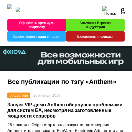
Оформить
премиум-
Альманах
Игровая
подписку
Индустрия
Запрос
инвестиций
в проект
Ежедневный
подкаст
Все публикации по тэгу «Anthem»
Индустрия
28 января, 2019
Запуск VIP-демо Anthem обернулся проблемами
для систем EA, несмотря на заготовленные
мощности серверов
25 января в Origin стартовала закрытая демоверсия
Anthem, игры-сервиса от BioWare. Electronic Arts на три дня