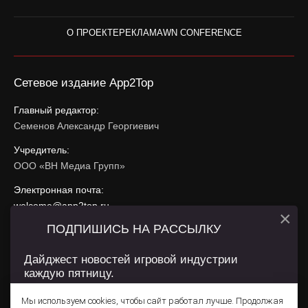
О ПРОЕКТЕ
РЕКЛАМА
WN CONFERENCE
Сетевое издание App2Top
Главный редактор:
Семенов Александр Георгиевич
Учредитель:
ООО «ВН Медиа Групп»
Электронная почта:
welcome@app2top.ru
×
ПОДПИШИСЬ НА РАССЫЛКУ
При использовании материалов активная ссылка на
app2top.ru
обязательна.
Дайджест новостей игровой индустрии
каждую пятницу.
Сайт использует IP адреса, cookie, данные геолокации
Пользователей сайта и сервис «Яндекс Метрика». Условия
Мы используем cookies, чтобы сайт работал лучше. Продолжая
использования содержатся в
Политике конфиденциальности
и