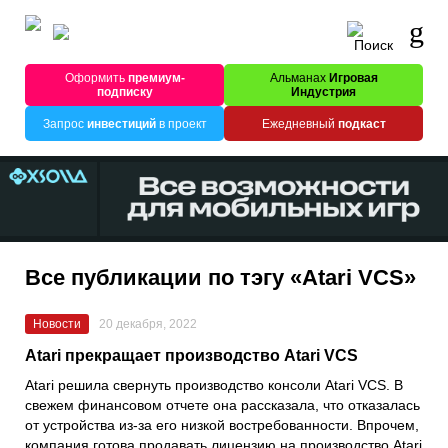
Оформить
премиум-
Альманах
Игровая
подписку
Индустрия
Запрос
инвестиций
в проект
Ежедневный
подкаст
Все публикации по тэгу «Atari VCS»
Новости
20 декабря, 2022
Atari прекращает производство Atari VCS
Atari
решила свернуть производство консоли
Atari VCS
. В
свежем финансовом отчете она рассказала, что отказалась
от устройства из-за его низкой востребованности. Впрочем,
компания готова продавать лицензию на производство Atari