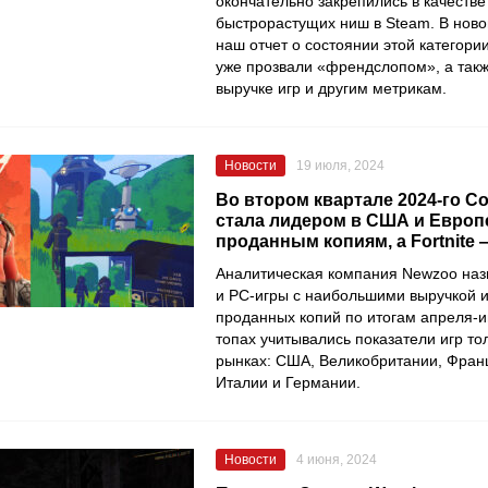
окончательно закрепились в качестве
быстрорастущих ниш в Steam. В нов
наш отчет о состоянии этой категори
уже прозвали «френдслопом», а так
выручке игр и другим метрикам.
Новости
19 июля, 2024
Во втором квартале 2024-го Co
стала лидером в США и Европ
проданным копиям, а Fortnite
Аналитическая компания Newzoo наз
и PC-игры с наибольшими выручкой и
проданных копий по итогам апреля-и
топах учитывались показатели игр то
рынках: США, Великобритании, Фран
Италии и Германии.
Новости
4 июня, 2024