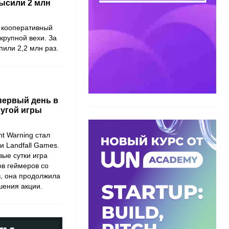
высили 2 млн
о кооперативный
крупной вехи. За
пили 2,2 млн раз.
 первый день в
ругой игры
t Warning стал
 Landfall Games.
вые сутки игра
в геймеров со
в, она продолжила
шения акции.