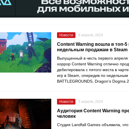
Новости
9 апреля, 2024
Content Warning вошла в топ-5 
недельным продажам в Steam
Выпущенный в честь первого апреля
хоррор Content Warning отлично прод
дебютировала с пятого места в чарт
игр в Steam, опередив по недельны
BATTLEGROUNDS, Dragon’s Dogma 2 и
Новости
3 апреля, 2024
Аудитория Content Warning пр
человек
Студия Landfall Games объявила, чт