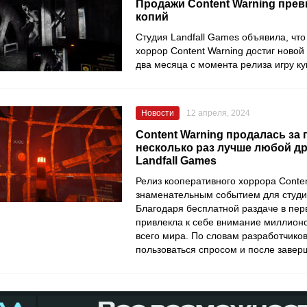
Продажи Content Warning пре
копий
Студия Landfall Games объявила, чт
хоррор Content Warning достиг новой 
два месяца с момента релиза игру ку
Новости
12 апреля, 2024
Content Warning продалась за
несколько раз лучше любой д
Landfall Games
Релиз кооперативного хоррора Conten
знаменательным событием для студии
Благодаря бесплатной раздаче в пер
привлекла к себе внимание миллионо
всего мира. По словам разработчико
пользоваться спросом и после завер