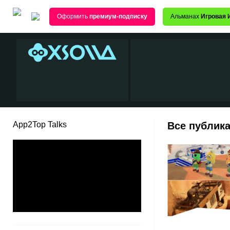
Оформить
премиум-подписку
Альманах
Игровая 
App2Top Talks
Все публика