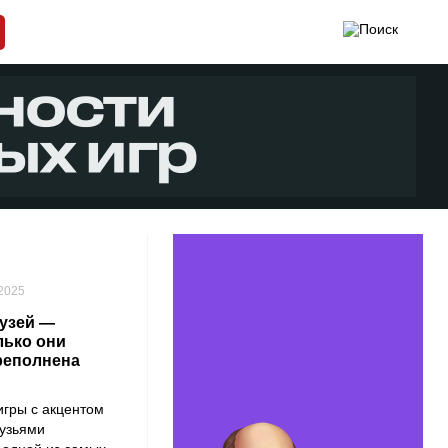
 2025
узей —
лько они
реполнена
игры с акцентом
рузьями