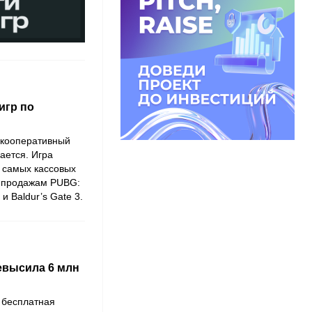
игр по
 кооперативный
ается. Игра
е самых кассовых
м продажам PUBG:
 Baldur’s Gate 3.
евысила 6 млн
о бесплатная