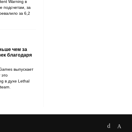
ent Warning в
е подсчетам, за
ревалило за 6,2
ньше чем за
век благодаря
 Games выпускает
 это
g в духе Lethal
Steam.