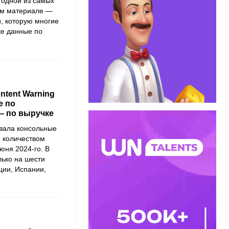
 одной из самых
ом материале —
и, которую многие
же данные по
ntent Warning
е по
 — по выручке
вала консольные
 количеством
юня 2024-го. В
лько на шести
ции, Испании,