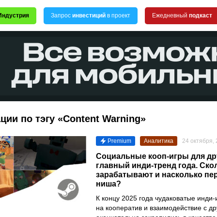
Индустрия
Запрос
инвестиций
в проект
Ежедневный
подкаст
ции по тэгу «Content Warning»
Premium
Аналитика
24 октября,
Социальные кооп-игры для др
главный инди-тренд года. Ско
зарабатывают и насколько пе
ниша?
К концу 2025 года чудаковатые инди-
на кооператив и взаимодействие с д