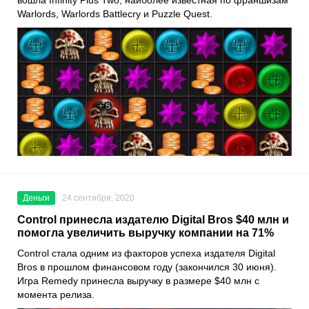
вошла
Infinity Plus Two
, наиболее известная по франшизам
Warlords, Warlords Battlecry
и
Puzzle Quest
.
Деньги
24 сентября, 2020
Control принесла издателю Digital Bros $40 млн и
помогла увеличить выручку компании на 71%
Control
стала одним из факторов успеха издателя
Digital
Bros
в прошлом финансовом году (закончился 30 июня).
Игра
Remedy
принесла выручку в размере $40 млн с
момента релиза.