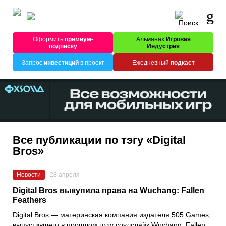
Оформить
премиум-
Альманах
Игровая
подписку
Индустрия
Запрос
инвестиций
в проект
Ежедневный
подкаст
Все публикации по тэгу «Digital
Bros»
Новости
28 апреля
Digital Bros выкупила права на Wuchang: Fallen
Feathers
Digital Bros — материнская компания издателя 505 Games,
выпустившего в прошлом году соулслайк Wuchang: Fallen