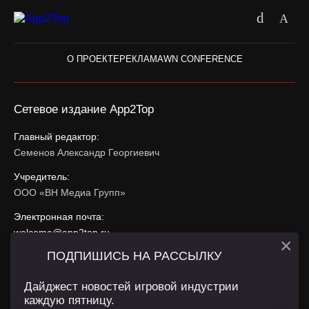
О ПРОЕКТЕ
РЕКЛАМА
WN CONFERENCE
Сетевое издание App2Top
Главный редактор:
Семенов Александр Георгиевич
Учредитель:
ООО «ВН Медиа Групп»
Электронная почта:
welcome@app2top.ru
×
ПОДПИШИСЬ НА РАССЫЛКУ
При использовании материалов активная ссылка на
app2top.ru
обязательна.
Дайджест новостей игровой индустрии
каждую пятницу.
Сайт использует IP адреса, cookie, данные геолокации