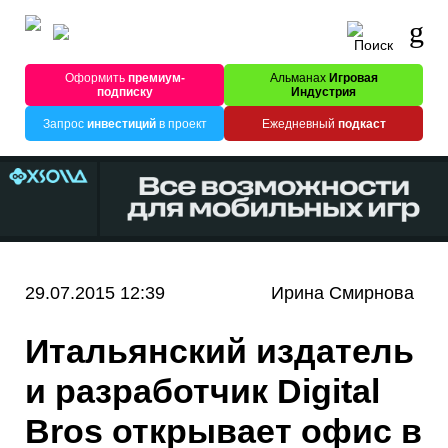
Оформить
премиум-
Альманах
Игровая
подписку
Индустрия
Запрос
инвестиций
в проект
Ежедневный
подкаст
29.07.2015 12:39
Ирина Смирнова
Итальянский издатель
и разработчик Digital
Bros открывает офис в