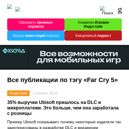
Оформить
премиум-
Альманах
Игровая
подписку
Индустрия
Запрос
инвестиций
в проект
Ежедневный
подкаст
Все публикации по тэгу «Far Cry 5»
Индустрия
1 ноября, 2018
35% выручки Ubisoft пришлось на DLC и
микроплатежи. Это больше, чем она заработала
с розницы
Пример Ubisoft показывает, почему некоторые издатели так
заинтересованы в разработке DLC и внедрении