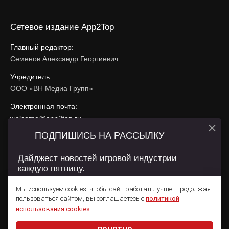
Сетевое издание App2Top
Главный редактор:
Семенов Александр Георгиевич
Учредитель:
ООО «ВН Медиа Групп»
Электронная почта:
welcome@app2top.ru
×
ПОДПИШИСЬ НА РАССЫЛКУ
При использовании материалов активная ссылка на
app2top.ru
обязательна.
Дайджест новостей игровой индустрии
каждую пятницу.
Сайт использует IP адреса, cookie, данные геолокации
Пользователей сайта и сервис «Яндекс Метрика». Условия
Мы используем cookies, чтобы сайт работал лучше. Продолжая
использования содержатся в
Политике конфиденциальности
и
пользоваться сайтом, вы соглашаетесь с
политикой
Пользовательском соглашении
.
Подписаться
использования cookies
.