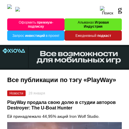
Оформить
премиум-
Альманах
Игровая
подписку
Индустрия
Запрос
инвестиций
в проект
Ежедневный
подкаст
Все публикации по тэгу «PlayWay»
Новости
28 января
PlayWay продала свою долю в студии авторов
Destroyer: The U-Boat Hunter
Ей принадлежало 44,95% акций Iron Wolf Studio.