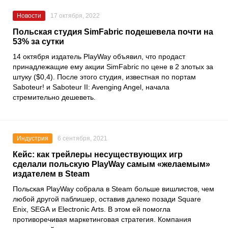
Новости
17 октября, 2022
Польская студия SimFabric подешевела почти на
53% за сутки
14 октября издатель
PlayWay
объявил, что продаст
принадлежащие ему акции
SimFabric
по цене в 2 злотых за
штуку ($0,4). После этого студия, известная по портам
Saboteur!
и
Saboteur II: Avenging Angel
, начала
стремительно дешеветь.
Индустрия
6 сентября, 2021
Кейс: как трейлеры несуществующих игр
сделали польскую PlayWay самым «желаемым»
издателем в Steam
Польская
PlayWay
собрала в
Steam
больше вишлистов, чем
любой другой паблишер, оставив далеко позади
Square
Enix, SEGA
и
Electronic Arts
. В этом ей помогла
противоречивая маркетинговая стратегия. Компания