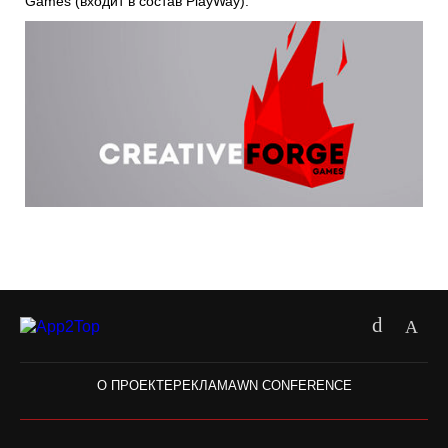
Games
(входит в состав
PlayWay
).
О ПРОЕКТЕ
РЕКЛАМА
WN CONFERENCE