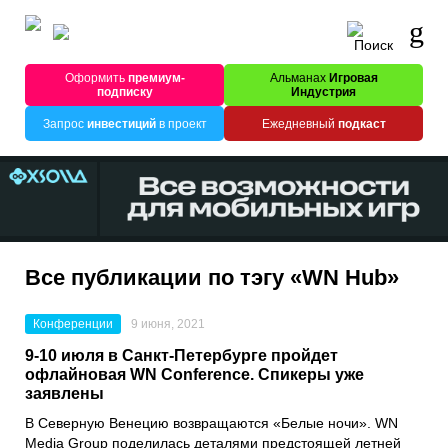
Оформить
премиум-
Альманах
Игровая
подписку
Индустрия
Запрос
инвестиций
в проект
Ежедневный
подкаст
Все публикации по тэгу «WN Hub»
Конференции
9 июня, 2021
9-10 июля в Санкт-Петербурге пройдет
офлайновая WN Conference. Спикеры уже
заявлены
В Северную Венецию возвращаются «Белые ночи».
WN
Media Group
поделилась деталями предстоящей летней