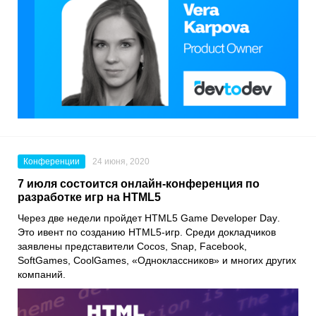
Конференции
24 июня, 2020
7 июля состоится онлайн-конференция по
разработке игр на HTML5
Через две недели пройдет
HTML5 Game Developer Day
.
Это ивент по созданию HTML5-игр. Среди докладчиков
заявлены представители
Cocos
,
Snap
,
Facebook
,
SoftGames
,
CoolGames
, «
Одноклассников
» и многих других
компаний.