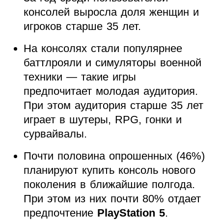
консолей выросла доля женщин и
игроков старше 35 лет.
На консолях стали популярнее
баттлрояли и симуляторы военной
техники — такие игры
предпочитает молодая аудитория.
При этом аудитория старше 35 лет
играет в шутеры, RPG, гонки и
сурвайвалы.
Почти половина опрошенных (46%)
планируют купить консоль нового
поколения в ближайшие полгода.
При этом из них почти 80% отдает
предпочтение
PlayStation 5
.