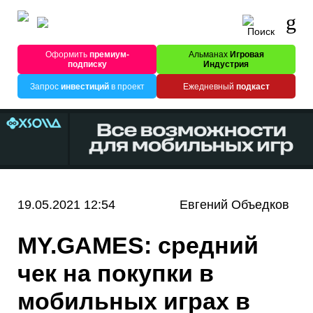
Оформить
премиум-
Альманах
Игровая
подписку
Индустрия
Запрос
инвестиций
в проект
Ежедневный
подкаст
19.05.2021 12:54
Евгений Объедков
MY.GAMES: средний
чек на покупки в
мобильных играх в