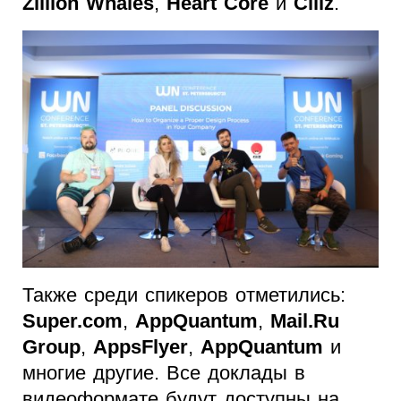
Zillion Whales
,
Heart Core
и
Ciliz
.
Также среди спикеров отметились:
Super.com
,
AppQuantum
,
Mail.Ru
Group
,
AppsFlyer
,
AppQuantum
и
многие другие. Все доклады в
видеоформате будут доступны на