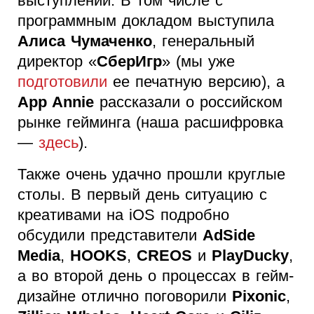
выступлений. В том числе с
программным докладом выступила
Алиса Чумаченко
, генеральный
директор «
СберИгр
» (мы уже
подготовили
ее печатную версию), а
App Annie
рассказали о российском
рынке гейминга (наша расшифровка
—
здесь
).
Также очень удачно прошли круглые
столы. В первый день ситуацию с
креативами на iOS подробно
обсудили представители
AdSide
Media
,
HOOKS
,
CREOS
и
PlayDucky
,
а во второй день о процессах в гейм-
дизайне отлично поговорили
Pixonic
,