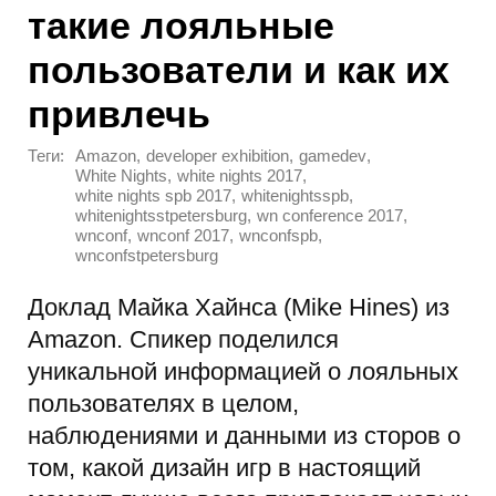
такие лояльные
пользователи и как их
привлечь
Теги:
,
,
,
Amazon
developer exhibition
gamedev
,
,
White Nights
white nights 2017
,
,
white nights spb 2017
whitenightsspb
,
,
whitenightsstpetersburg
wn conference 2017
,
,
,
wnconf
wnconf 2017
wnconfspb
wnconfstpetersburg
Доклад Майка Хайнса (Mike Hines) из
Amazon. Спикер поделился
уникальной информацией о лояльных
пользователях в целом,
наблюдениями и данными из сторов о
том, какой дизайн игр в настоящий