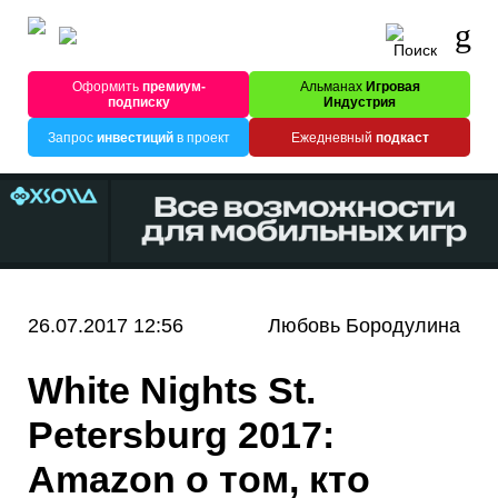
Оформить
премиум-
Альманах
Игровая
подписку
Индустрия
Запрос
инвестиций
в проект
Ежедневный
подкаст
26.07.2017 12:56
Любовь Бородулина
White Nights St.
Petersburg 2017:
Amazon о том, кто