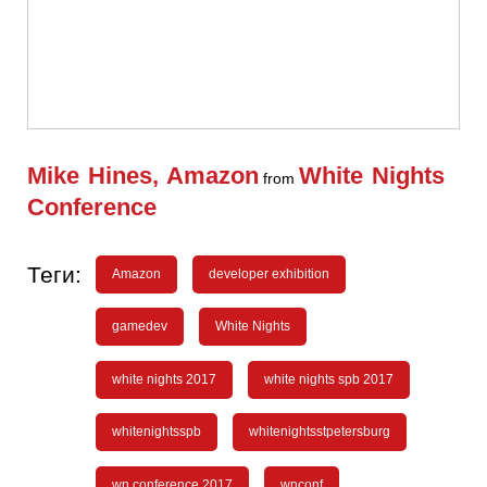
Mike Hines, Amazon
White Nights
from
Conference
Теги:
Amazon
developer exhibition
gamedev
White Nights
white nights 2017
white nights spb 2017
whitenightsspb
whitenightsstpetersburg
wn conference 2017
wnconf