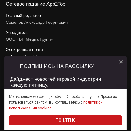
Сетевое издание App2Top
Главный редактор:
Семенов Александр Георгиевич
Учредитель:
ООО «ВН Медиа Групп»
Электронная почта:
welcome@app2top.ru
×
ПОДПИШИСЬ НА РАССЫЛКУ
При использовании материалов активная ссылка на
app2top.ru
обязательна.
Дайджест новостей игровой индустрии
каждую пятницу.
Сайт использует IP адреса, cookie, данные геолокации
Пользователей сайта и сервис «Яндекс Метрика». Условия
Мы используем cookies, чтобы сайт работал лучше. Продолжая
использования содержатся в
Политике конфиденциальности
и
пользоваться сайтом, вы соглашаетесь с
политикой
Пользовательском соглашении
.
Подписаться
использования cookies
.
ПОНЯТНО
Даю согласие на обработку
персональных данных
© 2011 — 2026 App2Top
16+