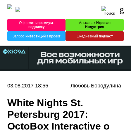
Оформить
премиум-
Альманах
Игровая
подписку
Индустрия
Запрос
инвестиций
в проект
Ежедневный
подкаст
03.08.2017 18:55
Любовь Бородулина
White Nights St.
Petersburg 2017:
OctoBox Interactive о