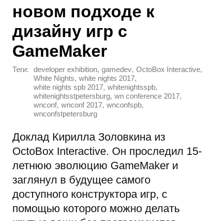
новом подходе к
дизайну игр с
GameMaker
Теги:
,
,
,
developer exhibition
gamedev
OctoBox Interactive
,
,
White Nights
white nights 2017
,
,
white nights spb 2017
whitenightsspb
,
,
whitenightsstpetersburg
wn conference 2017
,
,
,
wnconf
wnconf 2017
wnconfspb
wnconfstpetersburg
Доклад Кирилла Золовкина из
OctoBox Interactive. Он проследил 15-
летнюю эволюцию GameMaker и
заглянул в будущее самого
доступного конструктора игр, с
помощью которого можно делать