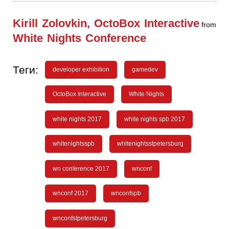
Kirill Zolovkin, OctoBox Interactive
from
White Nights Conference
Теги:
developer exhibition
gamedev
OctoBox Interactive
White Nights
white nights 2017
white nights spb 2017
whitenightsspb
whitenightsstpetersburg
wn conference 2017
wnconf
wnconf 2017
wnconfspb
wnconfstpetersburg