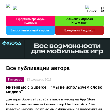
Оформить
премиум-
Альманах
Игровая
подписку
Индустрия
Запрос
инвестиций
в проект
Ежедневный
подкаст
Все публикации автора
Интервью
13 февраля, 2013
Интервью с Supercell: “мы не используем слово
мидкор”
Две игры Supercell зарабатывают в месяц на App Store
больше, чем тысяча мобильных игр Electronic Arts. Это
известно многим, поэтому мы с финскими разработчиками