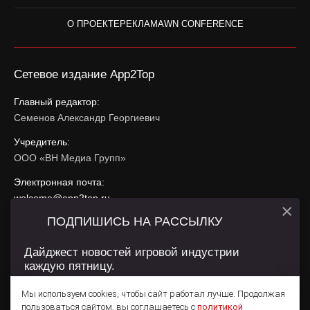
О ПРОЕКТЕ
РЕКЛАМА
WN CONFERENCE
Сетевое издание App2Top
Главный редактор:
Семенов Александр Георгиевич
Учредитель:
ООО «ВН Медиа Групп»
Электронная почта:
welcome@app2top.ru
×
ПОДПИШИСЬ НА РАССЫЛКУ
При использовании материалов активная ссылка на
app2top.ru
обязательна.
Дайджест новостей игровой индустрии
каждую пятницу.
Сайт использует IP адреса, cookie, данные геолокации
Пользователей сайта и сервис «Яндекс Метрика». Условия
Мы используем cookies, чтобы сайт работал лучше. Продолжая
использования содержатся в
Политике конфиденциальности
и
пользоваться сайтом, вы соглашаетесь с
политикой