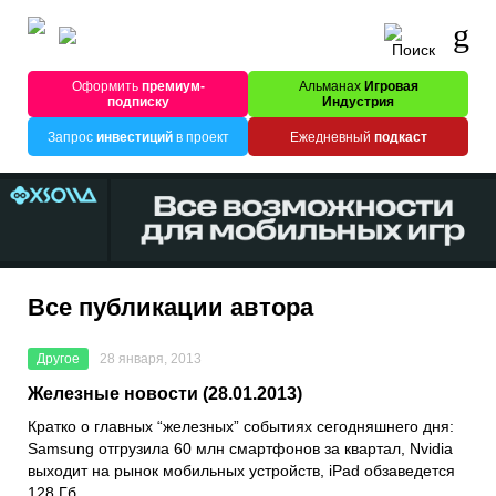
Оформить
премиум-
Альманах
Игровая
подписку
Индустрия
Запрос
инвестиций
в проект
Ежедневный
подкаст
Все публикации автора
Другое
28 января, 2013
Железные новости (28.01.2013)
Кратко о главных “железных” событиях сегодняшнего дня:
Samsung отгрузила 60 млн смартфонов за квартал, Nvidia
выходит на рынок мобильных устройств, iPad обзаведется
128 Гб.