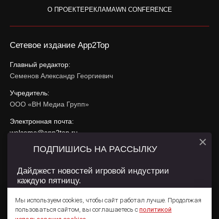
О ПРОЕКТЕ
РЕКЛАМА
WN CONFERENCE
Сетевое издание App2Top
Главный редактор:
Семенов Александр Георгиевич
Учредитель:
ООО «ВН Медиа Групп»
Электронная почта:
welcome@app2top.ru
×
ПОДПИШИСЬ НА РАССЫЛКУ
При использовании материалов активная ссылка на
app2top.ru
обязательна.
Дайджест новостей игровой индустрии
каждую пятницу.
Сайт использует IP адреса, cookie, данные геолокации
Пользователей сайта и сервис «Яндекс Метрика». Условия
Мы используем cookies, чтобы сайт работал лучше. Продолжая
использования содержатся в
Политике конфиденциальности
и
пользоваться сайтом, вы соглашаетесь с
политикой
Пользовательском соглашении
.