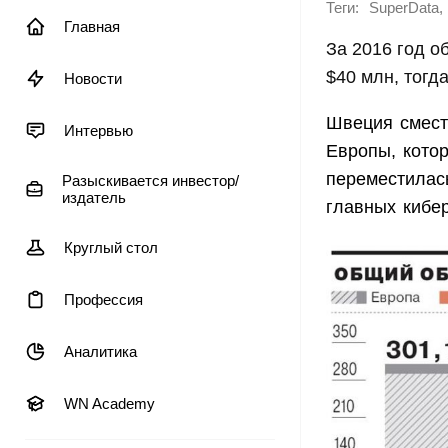
Теги:
,
SuperData
Главная
За 2016 год 
$40 млн, тогд
Новости
Швеция смест
Интервью
Европы, котор
переместилась
Разыскивается инвестор/
издатель
главных кибе
Круглый стол
Профессия
Аналитика
WN Academy