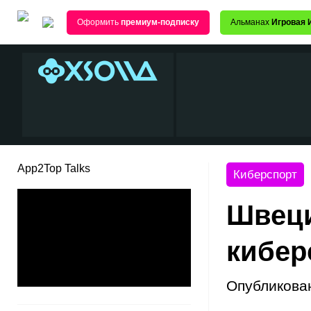
Оформить
премиум-подписку
Альманах
Игровая 
App2Top Talks
Киберспорт
Швеци
кибер
Опубликова