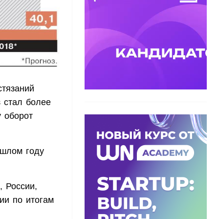
стязаний
з стал более
у оборот
ошлом году
 России,
ии по итогам