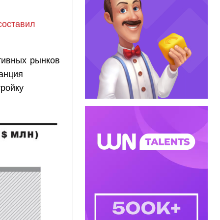
составил
тивных рынков
ранция
тройку