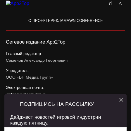
О ПРОЕКТЕ
РЕКЛАМА
WN CONFERENCE
Сетевое издание App2Top
Главный редактор:
Семенов Александр Георгиевич
Учредитель:
ООО «ВН Медиа Групп»
Электронная почта:
welcome@app2top.ru
×
ПОДПИШИСЬ НА РАССЫЛКУ
При использовании материалов активная ссылка на
app2top.ru
обязательна.
Дайджест новостей игровой индустрии
каждую пятницу.
Сайт использует IP адреса, cookie, данные геолокации
Пользователей сайта и сервис «Яндекс Метрика». Условия