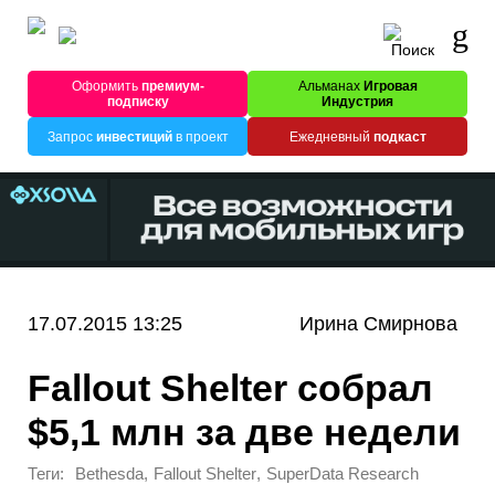
Оформить
премиум-
Альманах
Игровая
подписку
Индустрия
Запрос
инвестиций
в проект
Ежедневный
подкаст
17.07.2015 13:25
Ирина Смирнова
Fallout Shelter собрал
$5,1 млн за две недели
Теги:
,
,
Bethesda
Fallout Shelter
SuperData Research