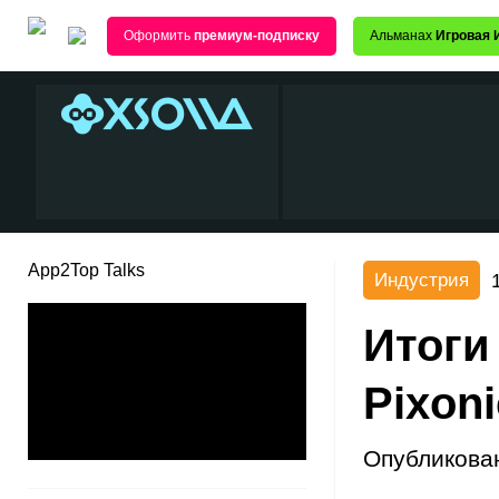
Оформить
премиум-подписку
Альманах
Игровая 
App2Top Talks
Индустрия
Итоги
Pixoni
Опубликова