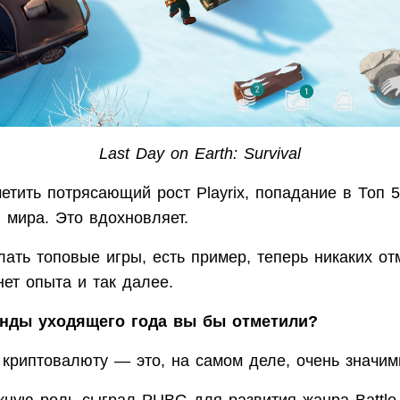
Last Day on Earth: Survival
етить потрясающий рост Playrix, попадание в Топ 
 мира. Это вдохновляет.
ть топовые игры, есть пример, теперь никаких отм
нет опыта и так далее.
енды уходящего года вы бы отметили?
 криптовалюту — это, на самом деле, очень значим
жную роль сыграл PUBG для развития жанра Battle 