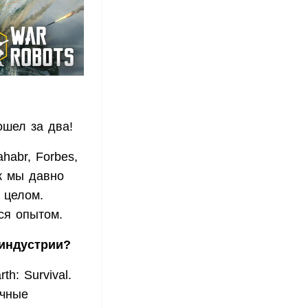
ошел за два!
habr, Forbes,
ак мы давно
 целом.
ся опытом.
 индустрии?
h: Survival.
ечные