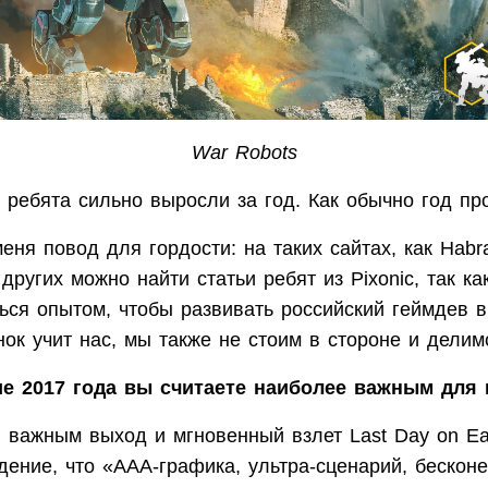
War Robots
 ребята сильно выросли за год. Как обычно год пр
ня повод для гордости: на таких сайтах, как Habra
других можно найти статьи ребят из Pixonic, так к
ься опытом, чтобы развивать российский геймдев в
ок учит нас, мы также не стоим в стороне и делим
ие 2017 года вы считаете наиболее важным для
важным выход и мгновенный взлет Last Day on Eart
дение, что «ААА-графика, ультра-сценарий, бескон