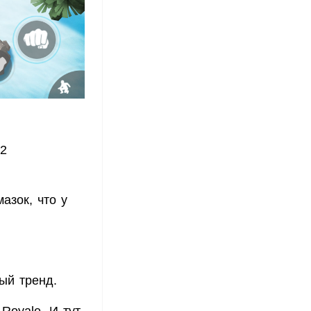
52
азок, что у
ый тренд.
Royale. И тут