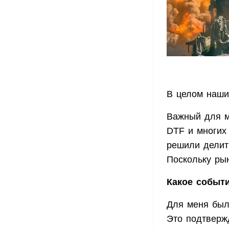
В целом наши
Важный для ме
DTF и многих 
решили делит
Поскольку рын
Какое событ
Для меня был 
Это подтверж