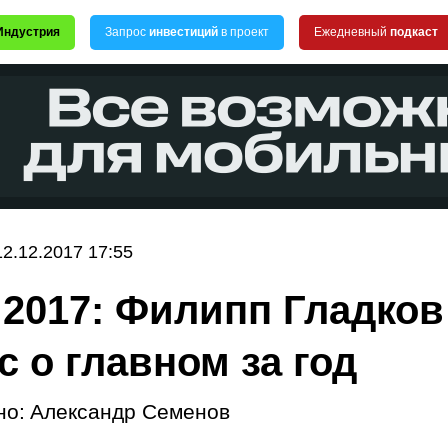
Индустрия
Запрос
инвестиций
в проект
Ежедневный
подкаст
12.12.2017 17:55
 2017: Филипп Гладков
c о главном за год
но:
Александр Семенов