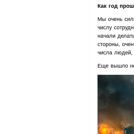
Как год про
Мы очень силь
числу сотруд
начали делать
стороны, очен
числа людей,
Еще вышло не