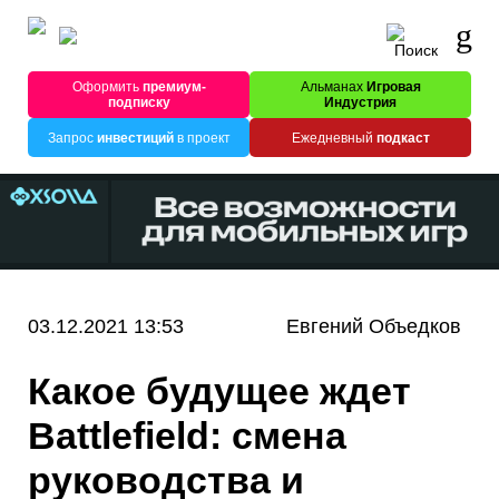
Оформить
премиум-
Альманах
Игровая
подписку
Индустрия
Запрос
инвестиций
в проект
Ежедневный
подкаст
03.12.2021 13:53
Евгений Объедков
Какое будущее ждет
Battlefield: смена
руководства и