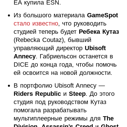
EA купила ESN.
Из большого материала
GameSpot
стало известно
, что руководить
студией теперь будет
Ребека Кутаз
(Rebecka Coutaz), бывший
управляющий директор
Ubisoft
Annecy
. Габриельсон останется в
DICE до конца года, чтобы помочь
ей освоится на новой должности.
В портфолио Ubisoft Annecy —
Riders Republic
и
Steep
. До этого
студия под руководством Кутаз
помогала разрабатывать
мультиплеерные режимы для
The
Division
,
Assassin’s Creed
и
Ghost