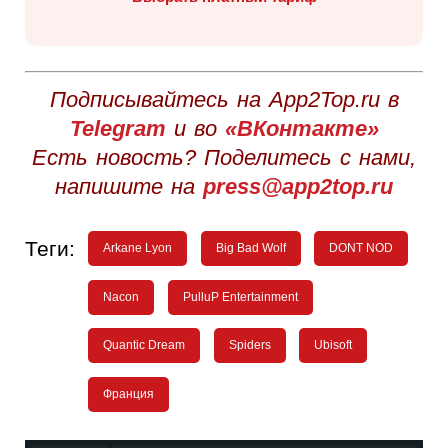
Подписывайтесь на App2Top.ru в
Telegram
и во
«ВКонтакте»
Есть новость? Поделитесь с нами,
напишите на
press@app2top.ru
Теги:
Arkane Lyon
Big Bad Wolf
DONT NOD
Nacon
PulluP Entertainment
Quantic Dream
Spiders
Ubisoft
Франция