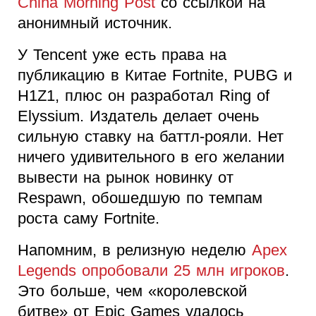
China Morning Post
со ссылкой на
анонимный источник.
У Tencent уже есть права на
публикацию в Китае Fortnite, PUBG и
H1Z1, плюс он разработал Ring of
Elyssium. Издатель делает очень
сильную ставку на баттл-рояли. Нет
ничего удивительного в его желании
вывести на рынок новинку от
Respawn, обошедшую по темпам
роста саму Fortnite.
Напомним, в релизную неделю
Apex
Legends опробовали 25 млн игроков
.
Это больше, чем «
королевской
битве» от Epic Games удалось