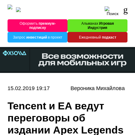
Оформить
премиум-
Альманах
Игровая
подписку
Индустрия
Запрос
инвестиций
в проект
Ежедневный
подкаст
15.02.2019 19:17
Вероника Михайлова
Tencent и EA ведут
переговоры об
издании Apex Legends