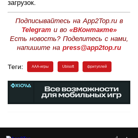
загрузок.
Подписывайтесь на App2Top.ru в
Telegram
и во
«ВКонтакте»
Есть новость? Поделитесь с нами,
напишите на
press@app2top.ru
Теги:
AAA-игры
Ubisoft
фритуплей