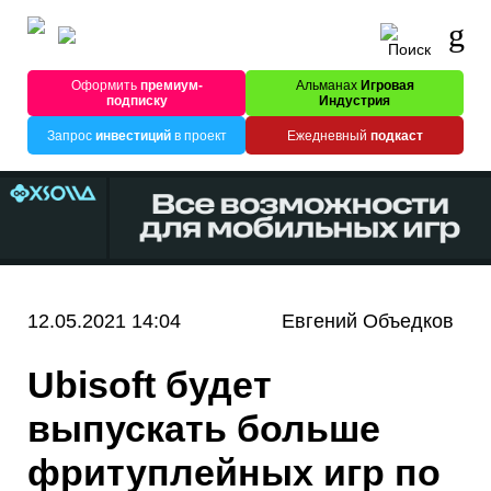
Оформить
премиум-
Альманах
Игровая
подписку
Индустрия
Запрос
инвестиций
в проект
Ежедневный
подкаст
12.05.2021 14:04
Евгений Объедков
Ubisoft будет
выпускать больше
фритуплейных игр по