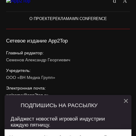
О ПРОЕКТЕ
РЕКЛАМА
WN CONFERENCE
Сетевое издание App2Top
Главный редактор:
Семенов Александр Георгиевич
Учредитель:
ООО «ВН Медиа Групп»
Электронная почта:
welcome@app2top.ru
×
ПОДПИШИСЬ НА РАССЫЛКУ
При использовании материалов активная ссылка на
app2top.ru
обязательна.
Дайджест новостей игровой индустрии
каждую пятницу.
Сайт использует IP адреса, cookie, данные геолокации
Пользователей сайта и сервис «Яндекс Метрика». Условия