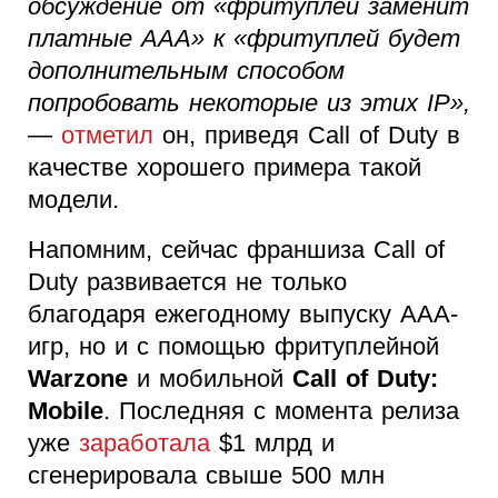
обсуждение от «фритуплей заменит
платные AAA» к «фритуплей будет
дополнительным способом
попробовать некоторые из этих IP»,
—
отметил
он, приведя Call of Duty в
качестве хорошего примера такой
модели.
Напомним, сейчас франшиза Call of
Duty развивается не только
благодаря ежегодному выпуску AAA-
игр, но и с помощью фритуплейной
Warzone
и мобильной
Call of Duty:
Mobile
. Последняя с момента релиза
уже
заработала
$1 млрд и
сгенерировала свыше 500 млн