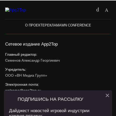
О ПРОЕКТЕ
РЕКЛАМА
WN CONFERENCE
Сетевое издание App2Top
Главный редактор:
Семенов Александр Георгиевич
Учредитель:
ООО «ВН Медиа Групп»
Электронная почта:
welcome@app2top.ru
×
ПОДПИШИСЬ НА РАССЫЛКУ
При использовании материалов активная ссылка на
app2top.ru
обязательна.
Дайджест новостей игровой индустрии
каждую пятницу.