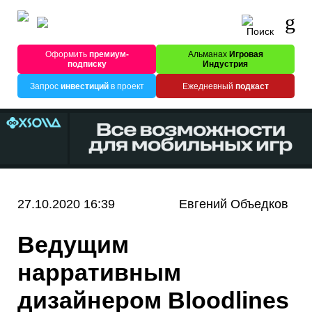
Оформить
премиум-
Альманах
Игровая
подписку
Индустрия
Запрос
инвестиций
в проект
Ежедневный
подкаст
27.10.2020 16:39
Евгений Объедков
Ведущим
нарративным
дизайнером Bloodlines