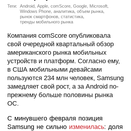
Теги:
,
,
,
,
,
Android
Apple
comScore
Google
Microsoft
,
,
,
Windows Phone
аналитика
объем рынка
,
,
рынок смартфонов
статистика
тренды мобильного рынка
Компания comScore опубликовала
свой очередной квартальный обзор
американского рынка мобильных
устройств и платформ. Согласно ему,
в США мобильными девайсами
пользуются 234 млн человек, Samsung
замедляет свой рост, а за Android по-
прежнему больше половины рынка
ОС.
С минувшего февраля позиция
Samsung не сильно
изменилась
: доля