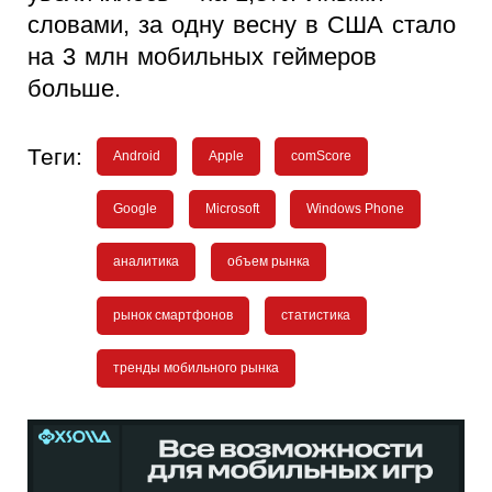
словами, за одну весну в США стало
на 3 млн мобильных геймеров
больше.
Теги:
Android
Apple
comScore
Google
Microsoft
Windows Phone
аналитика
объем рынка
рынок смартфонов
статистика
тренды мобильного рынка