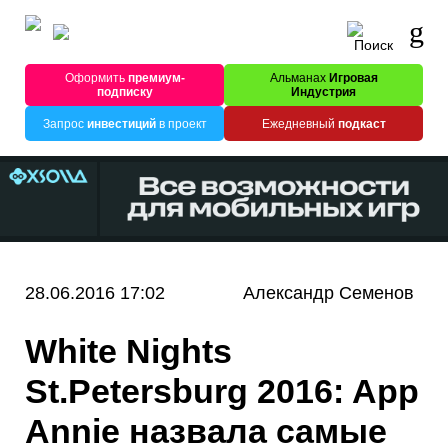
Оформить
премиум-
Альманах
Игровая
подписку
Индустрия
Запрос
инвестиций
в проект
Ежедневный
подкаст
28.06.2016 17:02
Александр Семенов
White Nights
St.Petersburg 2016: App
Annie назвала самые