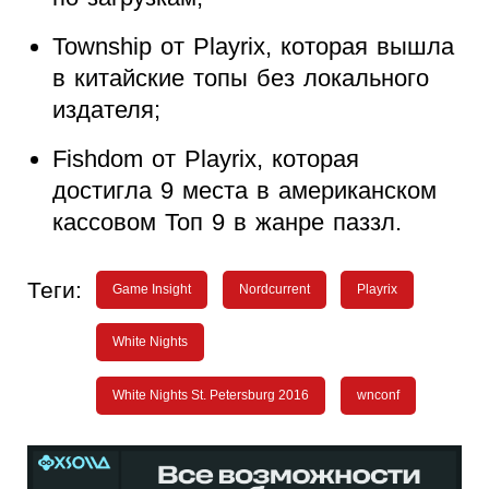
Township от Playrix, которая вышла
в китайские топы без локального
издателя;
Fishdom от Playrix, которая
достигла 9 места в американском
кассовом Топ 9 в жанре паззл.
Теги:
Game Insight
Nordcurrent
Playrix
White Nights
White Nights St. Petersburg 2016
wnconf