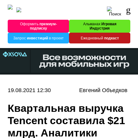
Оформить
премиум-
Альманах
Игровая
подписку
Индустрия
Запрос
инвестиций
в проект
Ежедневный
подкаст
19.08.2021 12:30
Евгений Объедков
Квартальная выручка
Tencent составила $21
млрд. Аналитики