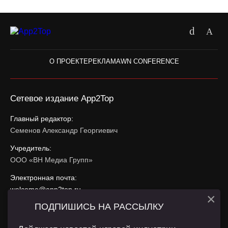
О ПРОЕКТЕ
РЕКЛАМА
WN CONFERENCE
Сетевое издание App2Top
Главный редактор:
Семенов Александр Георгиевич
Учредитель:
ООО «ВН Медиа Групп»
Электронная почта:
welcome@app2top.ru
×
ПОДПИШИСЬ НА РАССЫЛКУ
При использовании материалов активная ссылка на
app2top.ru
обязательна.