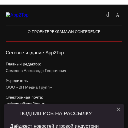
О ПРОЕКТЕ
РЕКЛАМА
WN CONFERENCE
Сетевое издание App2Top
Главный редактор:
Семенов Александр Георгиевич
Учредитель:
ООО «ВН Медиа Групп»
Электронная почта:
welcome@app2top.ru
×
ПОДПИШИСЬ НА РАССЫЛКУ
При использовании материалов активная ссылка на
app2top.ru
обязательна.
Дайджест новостей игровой индустрии