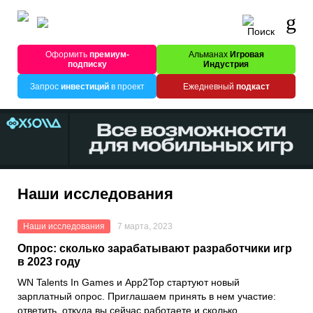
Оформить
премиум-
Альманах
Игровая
подписку
Индустрия
Запрос
инвестиций
в проект
Ежедневный
подкаст
Наши исследования
Наши исследования
7 марта, 2023
Опрос: сколько зарабатывают разработчики игр
в 2023 году
WN Talents In Games
и
App2Top
стартуют новый
зарплатный опрос. Приглашаем принять в нем участие:
ответить, откуда вы сейчас работаете и сколько