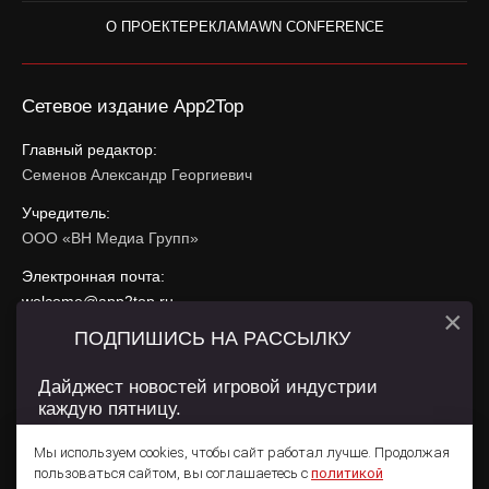
О ПРОЕКТЕ
РЕКЛАМА
WN CONFERENCE
Сетевое издание App2Top
Главный редактор:
Семенов Александр Георгиевич
Учредитель:
ООО «ВН Медиа Групп»
Электронная почта:
welcome@app2top.ru
×
ПОДПИШИСЬ НА РАССЫЛКУ
При использовании материалов активная ссылка на
app2top.ru
обязательна.
Дайджест новостей игровой индустрии
каждую пятницу.
Сайт использует IP адреса, cookie, данные геолокации
Пользователей сайта и сервис «Яндекс Метрика». Условия
Мы используем cookies, чтобы сайт работал лучше. Продолжая
использования содержатся в
Политике конфиденциальности
и
пользоваться сайтом, вы соглашаетесь с
политикой
Пользовательском соглашении
.